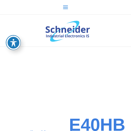
ילוג
Main
תוכן
Menu
sche.co.il
E40HB