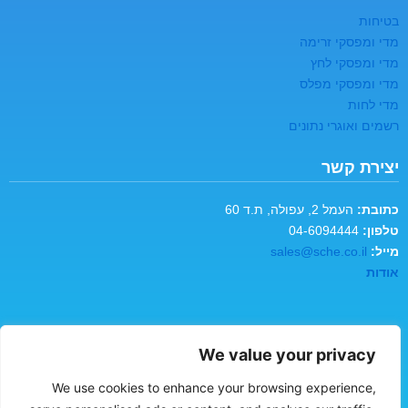
בטיחות
מדי ומפסקי זרימה
מדי ומפסקי לחץ
מדי ומפסקי מפלס
מדי לחות
רשמים ואוגרי נתונים
יצירת קשר
כתובת:
העמל 2, עפולה, ת.ד 60
טלפון:
04-6094444
מייל:
sales@sche.co.il
אודות
*שם מלא
We value your privacy
We use cookies to enhance your browsing experience,
*כתובת אימייל