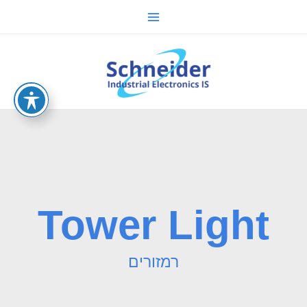
ילוג
Main
תוכן
Menu
sche.co.il
Tower Light
רמזורים