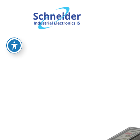
וש
sche.co.il