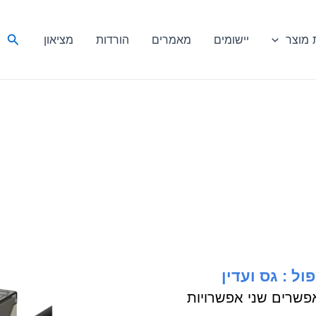
חיפ
מוצר
יישומים
מאמרים
הורדות
מציאון
ול : גס ועדין
יבים האופטיים מסדרת BF3 מאפשרים שני אפשרויות