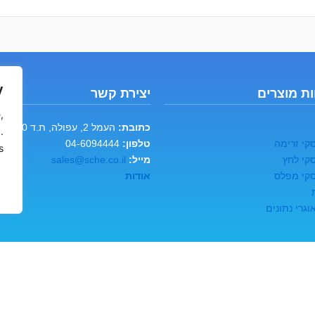
y
ת מוצרים
יצירת קשר
,
כתובת:
העמל 2, עפולה, ת.ד 60
.
קי זרימה
טלפון:
04-6094444
.
קי לחץ
מייל:
sales@sche.co.il
קי מפלס
אודות
גרי נתונים