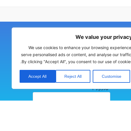
We value your privac
*שם מלא
We use cookies to enhance your browsing experience
serve personalised ads or content, and analyse our traffic
By clicking "Accept All", you consent to our use of cookies
*כתובת אימייל
Accept All
Reject All
Customise
*טלפון נייד