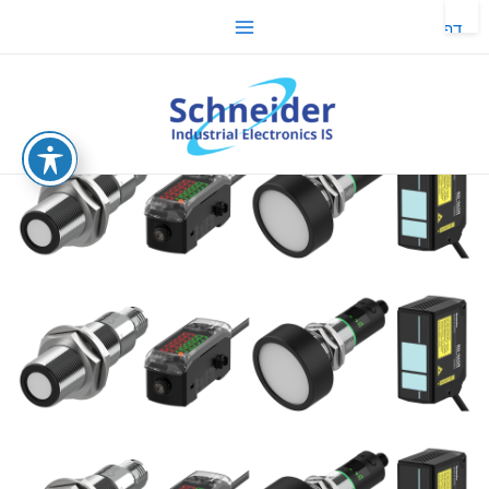
ילוג
Main
דף
תוכן
הבית
Menu
-
משפחות
sche.co.il
מוצר
-
מדי
מפלס
-
מפסקי
מפלס