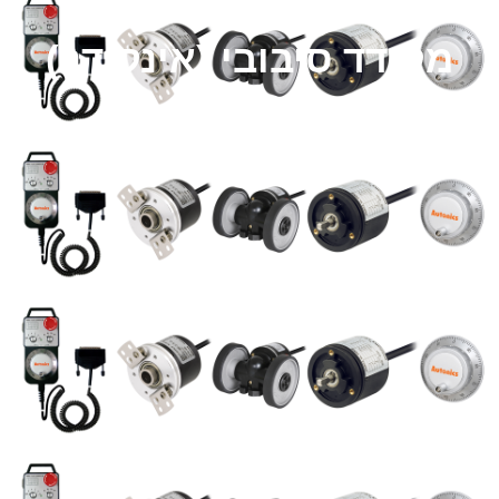
מקודד סיבובי (אינקודר)