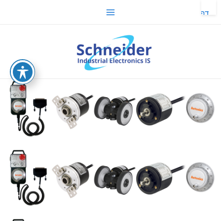
ילוג
Main
דף
תוכן
הבית
Menu
-
משפחות
sche.co.il
מוצר
-
מקודד
סיבובי
מוחלט
-
מקודד
סיבובי
מצטבר
-
מקודד
סיבובי
ידני
-