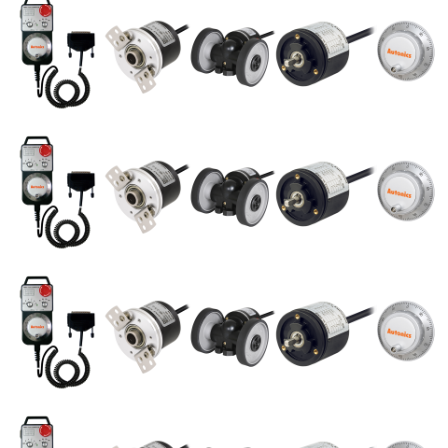
אביזר
צימוד
למקודדים
-
מקודד
סיבובי
מגנטי
מוחלט
-
מקודד
ליניארי
עם
כבל