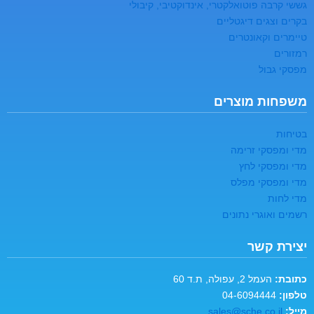
גששי קרבה פוטואלקטרי, אינדוקטיבי, קיבולי
בקרים וצגים דיגטליים
טיימרים וקאונטרים
רמזורים
מפסקי גבול
משפחות מוצרים
בטיחות
מדי ומפסקי זרימה
מדי ומפסקי לחץ
מדי ומפסקי מפלס
מדי לחות
רשמים ואוגרי נתונים
יצירת קשר
כתובת:
העמל 2, עפולה, ת.ד 60
טלפון:
04-6094444
מייל:
sales@sche.co.il