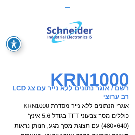
ילוג
Main
תוכן
Menu
sche.co.il
KRN1000
רשם / אוגר נתונים ללא נייר עם צג LCD
רב ערוצי
אוגרי הנתונים ללא נייר מסדרת KRN1000
כוללים מסך צבעוני TFT בגודל 5.6 אינץ'
(640×480) עם תצוגת מסך מגע, הנותן נראות