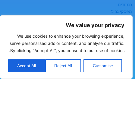
רמזורים
מפסקי גבול
We value your privacy
משפחות מוצרים
We use cookies to enhance your browsing experience,
בטיחות
serve personalised ads or content, and analyse our traffic.
מדי ומפסקי זרימה
By clicking "Accept All", you consent to our use of cookies.
מדי ומפסקי לחץ
מדי ומפסקי מפלס
Accept All
Reject All
Customise
מדי לחות
רשמים ואוגרי נתונים
יצירת קשר
כתובת:
העמל 2, עפולה, ת.ד 60
טלפון:
04-6094444
מייל:
sales@sche.co.il
אודות