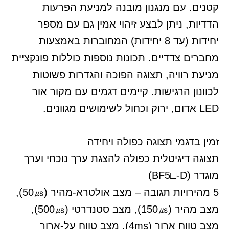
קטנים. עם מנגנון מובנה למניעת הפרעות
הדדיות, ניתן לבצע זיהוי אמין גם עם מספר
יחידות (עד 8 יחידות) המחוברות באמצעות
מחברים צדדיים. תכונות נוספות כוללות פונקציית
מניעת רוויה, תצוגה הפוכה והגדרות פשוטות
לכוונון הרגישות. קיימים דגמים עם מקור אור
LED אדום, ירוק וכחול לשימושים מגוונים.
זמין בדגמי תצוגה כפולה ויחידה
תצוגה דיגיטלית כפולה להצגת ערך נוכחי וערך
מוגדר (BF5□-D)
5 מהירויות תגובה – מצב אולטרא-מהיר (50㎲),
מצב מהיר (150㎲), מצב סטנדרטי (500㎲),
מצב טווח ארוך (4ms), מצב טווח על-ארוך