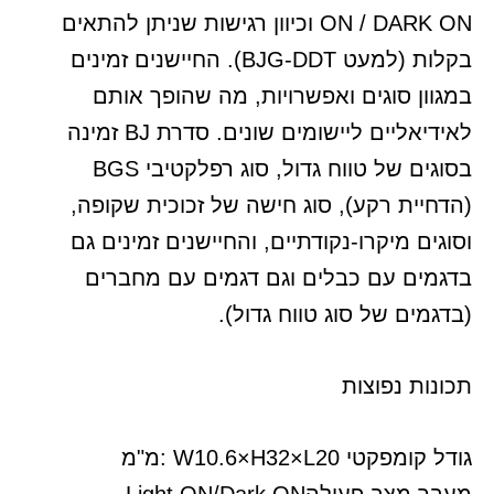
ON / DARK ON וכיוון רגישות שניתן להתאים
בקלות (למעט BJG-DDT). החיישנים זמינים
במגוון סוגים ואפשרויות, מה שהופך אותם
לאידיאליים ליישומים שונים. סדרת BJ זמינה
בסוגים של טווח גדול, סוג רפלקטיבי BGS
(הדחיית רקע), סוג חישה של זכוכית שקופה,
וסוגים מיקרו-נקודתיים, והחיישנים זמינים גם
בדגמים עם כבלים וגם דגמים עם מחברים
(בדגמים של סוג טווח גדול).
תכונות נפוצות
גודל קומפקטי
: W10.6×H32×L20
מ"מ