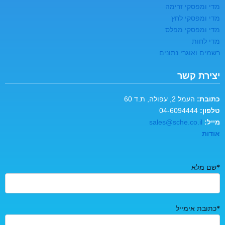
מדי ומפסקי זרימה
מדי ומפסקי לחץ
מדי ומפסקי מפלס
מדי לחות
רשמים ואוגרי נתונים
יצירת קשר
כתובת:
העמל 2, עפולה, ת.ד 60
טלפון:
04-6094444
מייל:
sales@sche.co.il
אודות
*שם מלא
*כתובת אימייל