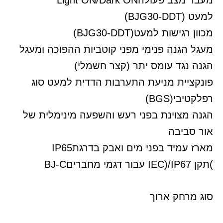
מעבר מצב פעולה
Light ON/Dark ON
למעט
(BJG30-DDT)
מכוון רגישות
למעט
(BJG30-DDT)
מעגל הגנה פנימי מפני קוטביות ההפוכה ומעגל
הגנה נגד עומס יתר (קצר חשמלי)
פונקציית מניעת התערבות הדדית
למעט סוג
רפלקטיבי
(BGS)
הגנה מצוינת בפני רעש והשפעה מינימלית של
אור סביבה
מארז עמיד בפני מים ואבק בדרגת
IP65
(
תקן
IEC)/IP67
עבור דגמי מחברים
BJ-C
סוג מרחק ארוך