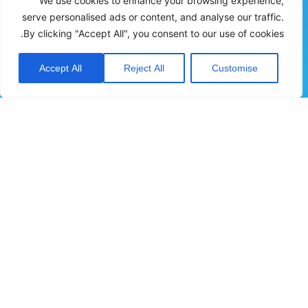
We use cookies to enhance your browsing experience,
serve personalised ads or content, and analyse our traffic.
כתובת:
העמל 2, עפולה, ת.ד 60
By clicking "Accept All", you consent to our use of cookies.
טלפון:
04-6094444
מייל:
sales@sche.co.il
Accept All
Reject All
Customise
אודות
*שם מלא
*כתובת אימייל
*טלפון נייד