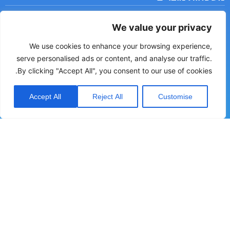
SCR ,SSR ובקרי הספק
We value your privacy
גששי קרבה פוטואלקטרי, אינדוקטיבי, קיבולי
בקרים וצגים דיגטליים
We use cookies to enhance your browsing experience,
טיימרים וקאונטרים
serve personalised ads or content, and analyse our traffic.
רמזורים
By clicking "Accept All", you consent to our use of cookies.
מפסקי גבול
Accept All
Reject All
Customise
משפחות מוצרים
בטיחות
מדי ומפסקי זרימה
מדי ומפסקי לחץ
מדי ומפסקי מפלס
מדי לחות
רשמים ואוגרי נתונים
יצירת קשר