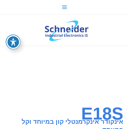
ילוג
Main
תוכן
Menu
sche.co.il
E18S
אינקודר אינקרמנטלי קון במיוחד וקל