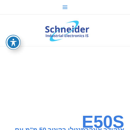
ילוג
Main
תוכן
Menu
sche.co.il
E50S
אנקודר אינקרמנטלי בקוטר 50 מ"מ עם