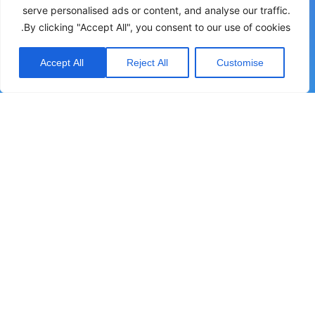
serve personalised ads or content, and analyse our traffic.
By clicking "Accept All", you consent to our use of cookies.
SCR ,SSR ובקרי הספק
גששי קרבה פוטואלקטרי, אינדוקטיבי, קיבולי
בקרים וצגים דיגטליים
Accept All
Reject All
Customise
טיימרים וקאונטרים
רמזורים
מפסקי גבול
משפחות מוצרים
בטיחות
מדי ומפסקי זרימה
מדי ומפסקי לחץ
מדי ומפסקי מפלס
מדי לחות
רשמים ואוגרי נתונים
יצירת קשר