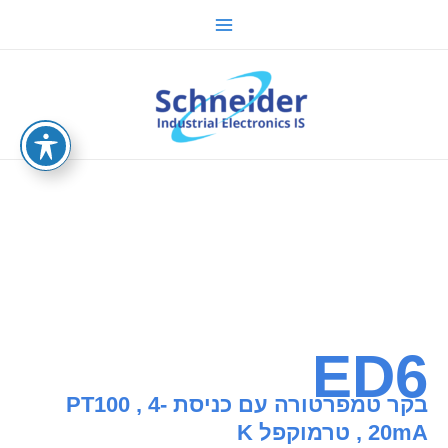
ילוג
Main
תוכן
Menu
sche.co.il
ED6
בקר טמפרטורה עם כניסת PT100 , 4-
20mA , טרמוקפל K