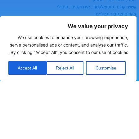
גששי קרבה פוטואלקטרי, אינדוקטיבי, קיבולי
בקרים וצגים דיגטליים
טיימרים וקאונטרים
We value your privacy
רמזורים
מפסקי גבול
We use cookies to enhance your browsing experience,
serve personalised ads or content, and analyse our traffic.
משפחות מוצרים
By clicking "Accept All", you consent to our use of cookies.
בטיחות
Accept All
Reject All
Customise
מדי ומפסקי זרימה
מדי ומפסקי לחץ
מדי ומפסקי מפלס
מדי לחות
רשמים ואוגרי נתונים
יצירת קשר
כתובת:
העמל 2, עפולה, ת.ד 60
טלפון:
04-6094444