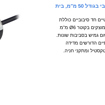
EP50SP אנקודר אבסלוטי חד סיבובי בגודל 50 מ"מ, בית
בסולוטיים חד סיבוביים כוללת
מבנה פלסטי בגודל Ø50 מ"מ עם צירים מוצקים בקוטר Ø6 מ"מ
שום גמיש בסביבות שונות.
יים הדורשים מדידה
טקסטיל ומתקני חניה.