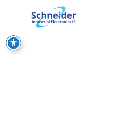
וש
sche.co.il