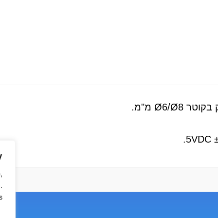
y
,
.
.