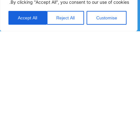
By clicking "Accept All", you consent to our use of cookies.
משפחות מוצרים
Accept All
Reject All
Customise
בטיחות
מדי ומפסקי זרימה
מדי ומפסקי לחץ
מדי ומפסקי מפלס
מדי לחות
רשמים ואוגרי נתונים
יצירת קשר
כתובת:
העמל 2, עפולה, ת.ד 60
טלפון:
04-6094444
מייל:
sales@sche.co.il
אודות
*שם מלא