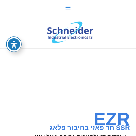
ילוג
Main
תוכן
Menu
sche.co.il
EZR
SSR חד פאזי בחיבור פלאג