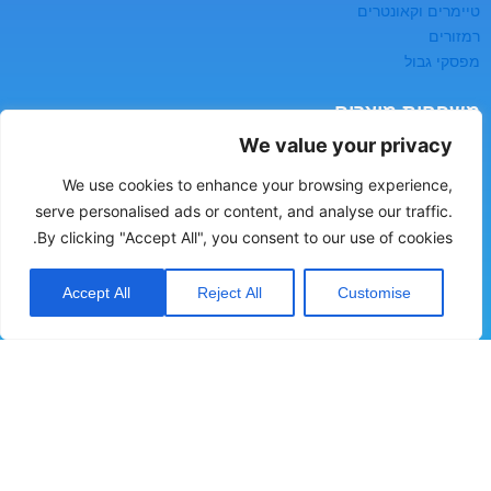
טיימרים וקאונטרים
רמזורים
מפסקי גבול
משפחות מוצרים
We value your privacy
בטיחות
We use cookies to enhance your browsing experience,
מדי ומפסקי זרימה
serve personalised ads or content, and analyse our traffic.
מדי ומפסקי לחץ
By clicking "Accept All", you consent to our use of cookies.
מדי ומפסקי מפלס
מדי לחות
רשמים ואוגרי נתונים
Accept All
Reject All
Customise
יצירת קשר
כתובת:
העמל 2, עפולה, ת.ד 60
טלפון:
04-6094444
מייל:
sales@sche.co.il
אודות