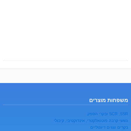
משפחות מוצרים
SCR ,SSR ובקרי הספק
גששי קרבה פוטואלקטרי, אינדוקטיבי, קיבולי
בקרים וצגים דיגטליים