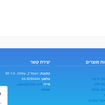
ת מוצרים
יצירת קשר
כתובת:
העמל 2, עפולה, ת.ד 60
קי זרימה
טלפון:
04-6094444
קי לחץ
מייל:
sales@sche.co.il
קי מפלס
אודות
y
גרי נתונים
,