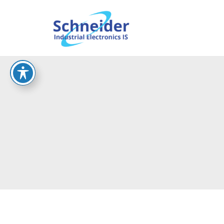
וש
sche.co.il