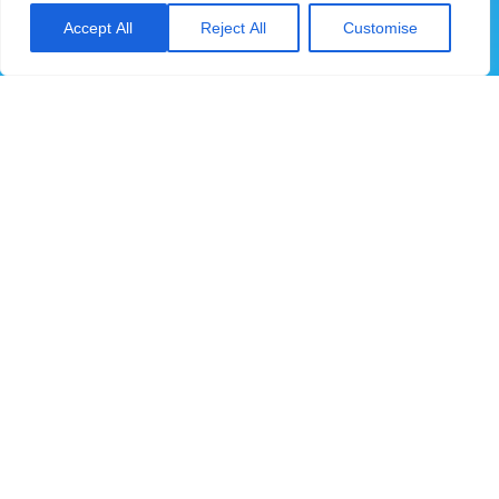
טלפון:
04-6094444
Accept All
Reject All
Customise
מייל:
sales@sche.co.il
אודות
*שם מלא
*כתובת אימייל
*טלפון נייד
A