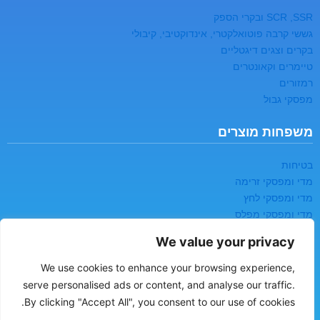
SCR ,SSR ובקרי הספק
גששי קרבה פוטואלקטרי, אינדוקטיבי, קיבולי
בקרים וצגים דיגטליים
טיימרים וקאונטרים
רמזורים
מפסקי גבול
משפחות מוצרים
בטיחות
מדי ומפסקי זרימה
מדי ומפסקי לחץ
מדי ומפסקי מפלס
מדי לחות
We value your privacy
רשמים ואוגרי נתונים
We use cookies to enhance your browsing experience,
יצירת קשר
serve personalised ads or content, and analyse our traffic.
By clicking "Accept All", you consent to our use of cookies.
כתובת:
העמל 2, עפולה, ת.ד 60