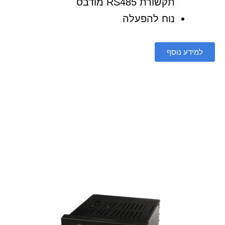
תקשורת RS485 מודבס
נוח להפעלה
למידע נוסף