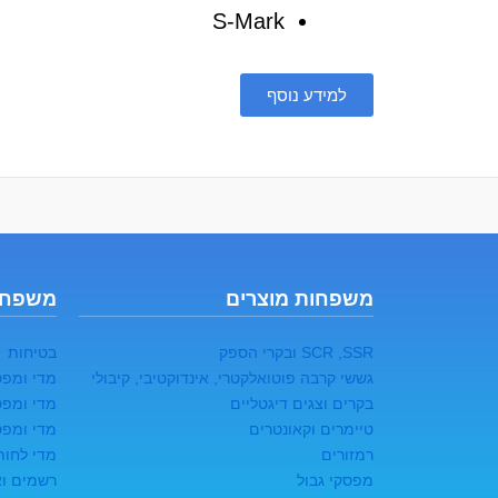
S-Mark
למידע נוסף
משפחות מוצרים
משפחו
SCR ,SSR ובקרי הספק
בטיחות
גששי קרבה פוטואלקטרי, אינדוקטיבי, קיבולי
מדי ומפס
בקרים וצגים דיגטליים
מדי ומפס
טיימרים וקאונטרים
מדי ומפס
רמזורים
מדי לחות
מפסקי גבול
רשמים ואו