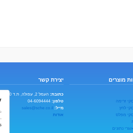
ת מוצרים
יצירת קשר
כתובת:
העמל 2, עפולה, ת.ד 60
y
קי זרימה
טלפון:
04-6094444
קי לחץ
מייל:
sales@sche.co.il
,
קי מפלס
אודות
.
.
גרי נתונים