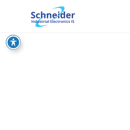
וש
sche.co.il