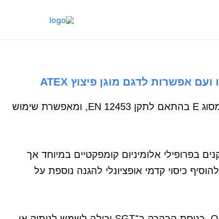
וש
sche.co.il
סדרת SG 16 תוכננה במיוחד כהתקן בטיחות לדלתות ושערים. המערכת מאושרת על ידי TÜV Nord כהתקן מסוג E בהתאם לתקן EN 12453, ומאפשרת שימוש
 המותקנים זה מול זה. הגלאים מותקנים בפרופילי אלומיניום קומפקטיים במיוחד אך
הוסיף כיסוי קדמי אופציונלי להגנה נוספת על
המערכת מוזנת במתח ‎12–30V DC, וה־SGR כולל יציאת ממסר אלקטרוני (Solid State Relay) או יציאת OSE. כניסת הבקרה ב־SGT יכולה לשמש לניתוק או