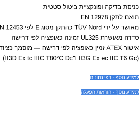
כניסת בדיקה ופונקציית ביטול סטטית
תואם לתקן EN 12978
מאושר על ידי TÜV Nord כהתקן מסוג E לפי EN 12453
סדרה מאושרת UL325 זמינה כאופציה לפי דרישה
אישור ATEX זמין כאופציה לפי דרישה — מוסמך כציוד קטגוריה 3 לאזורי סיכון 2 ו־22
(II3G Ex ec IIC T6 Gc ו־II3D Ex tc IIIC T80°C Dc)
למידע נוסף - דפי נתונים
למידע נוסף - הוראות הפעלה