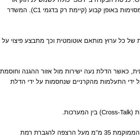
הפעלה זמנית של המשדר לצורכי בדיקה, או להגדרת פונקציית ביטול סטטית המאפשרת להתעלם מקרניים מסוימות באופן קבוע (קיימת רק בדגמי C1). המשדר
וון או התאמות באתר. האות של כל ערוץ מותאם אוטומטית וכך מתבצע פיצוי על
ייתית, כאשר הדלת נעה ישירות מול אזור ההגנה וחוסמת
ל ידי התעלמות מהקרניים שנחסמות על ידי הדלת
הדלת יכולה לעצור בכל נקודה ולהיפתח לאחור לפי הצורך, כולל פתיחה חלקית. לוילון האופטי יש קרן נוספת הממוקמת 35 מ"מ מעל הרצפה להגברת רמת