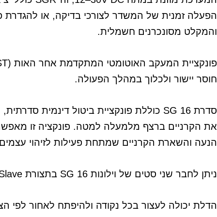
והמקלט מסונכרנים חשמלית.
חוסר יישור ולכלוך במהלך הפעולה.
סדרת SG 16 כוללת פונקציית ביטול דינמי
את הקרניים ברצף מלמעלה למטה. פונקציה זו מאפשרת
הנעה והשארת הקרניים שמתחת פעילות לזיהוי עצמי
ניתן לחבר שני סטים של וילונות SG 16 בתצורת Master/Slave מסונכרנת ומרובבת, המונעת הפרעות אופטיות (Cross-Talk) בין המערכות.