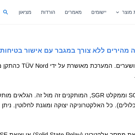
חיפ
מוצר
יישומים
מאמרים
הורדות
מציאון
הוילון האופטי מדגם SG 16 מורכב ממשדר עצמאי SGT וממקלט SGR,
ולים). כל האלקטרוניקה יצוקה ומוגנת לחלוטין. ניתן ל