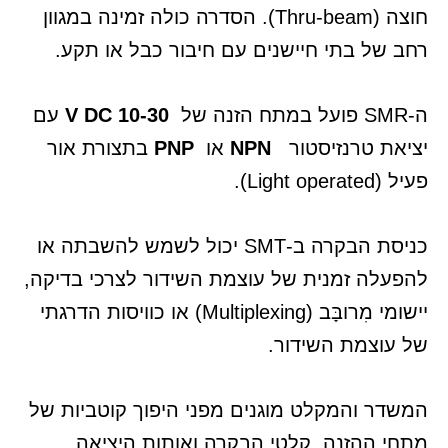
חוצה (Thru-beam). הסדרה כולה זמינה במגוון
רחב של בתי חיישנים עם חיבור כבל או תקע.
ה-SMR פועל במתח הזנה של
10-30 V DC
עם
יציאת טרנזיסטור
NPN
או
PNP
בתצורת אור
פעיל (Light operated).
כניסת הבקרה ב-SMT יכול לשמש להשבתה או
להפעלה זמנית של עוצמת השידור לצרכי בדיקה,
יישומי מִרובָּב (Multiplexing) או כוויסות הדרגתי
של עוצמת השידור.
המשדר והמקלט מוגנים מפני היפוך קוטביות של
מתחי ההזנה, קלטי הבקרה ואותות היציאה.