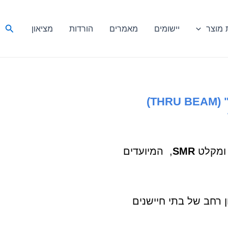
חיפ
מוצר
יישומים
מאמרים
הורדות
מציאון
גשש פוטואלקטרי מסוג "קרן חוצה" (THRU BEAM)
מקלט
SMR
, המיועדים
במגוון רחב של בתי חיישנים