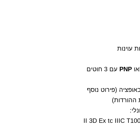
 עוינות
או
PNP
עם 3 חוטים
כאופציה (פירוט נוסף
לי:
II 3 G Ex nA IIC ו-II 3D Ex tc IIIC T100 ºC