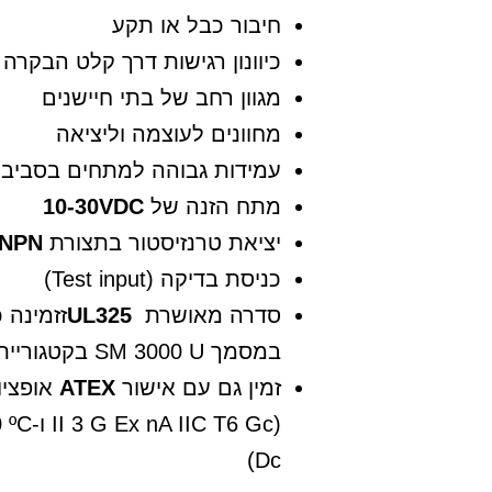
חיבור כבל או תקע
כיוונון רגישות דרך קלט הבקרה
מגוון רחב של בתי חיישנים
מחוונים לעוצמה וליציאה
עמידות גבוהה למתחים בסביבות
מתח הזנה של
10-30VDC
יציאת טרנזיסטור בתצורת
NPN
כניסת בדיקה (Test input)
סדרה מאושרת
UL325
זזמינה 
במסמך SM 3000 U בקטגוריית ההורדות)
זמין גם עם אישור
ATEX
אופציונ
( T6 Gc
Dc)