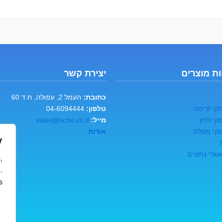
ת מוצרים
יצירת קשר
כתובת:
העמל 2, עפולה, ת.ד 60
קי זרימה
טלפון:
04-6094444
קי לחץ
מייל:
sales@sche.co.il
קי מפלס
אודות
y
גרי נתונים
,
.
.