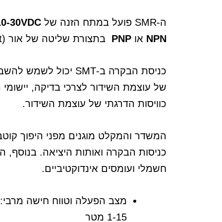
ה-SMR פועל במתח הזנה של
10-30VDC
NPN
או
PNP
בתצורת שליטה של אור (Light) או חושך (Dark).
כניסת הבקרה ב-SMT יכול 
כוויסות הדרגתי של עוצמת השידור.
המשדר והמקלט מוגנים מפני היפוך קוטב
כניסות הבקרה ואותות היציאה. בנוסף, הי
חשמלי ועומסים אינדוקטיביים.
1-15 מטר