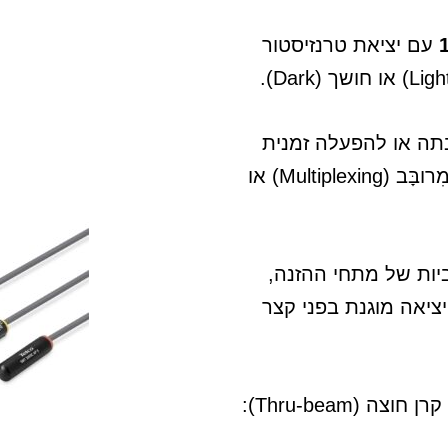
עם יציאת טרנזיסטור
לשמש להשבתה או להפעלה זמנית
של עוצמת השידור לצרכי בדיקה, יישומי מִרובָּב (Multiplexing) או
יות של מתחי ההזנה,
ציאה מוגנת בפני קצר
מצב הפעלה וטווח חישה מרבי: קרן חוצה (Thru-beam):