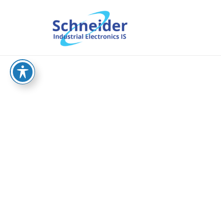
וש
sche.co.il