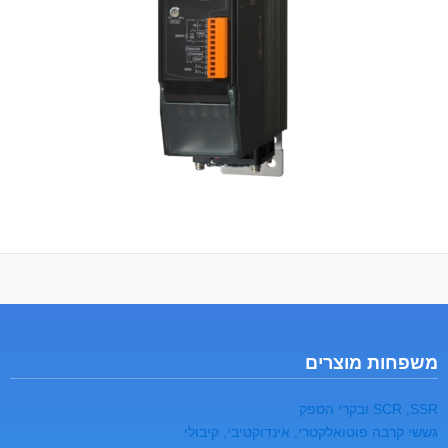
משפחות מוצרים
SCR ,SSR ובקרי הספק
גששי קרבה פוטואלקטרי, אינדוקטיבי, קיבולי