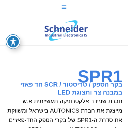
ילוג
Main
תוכן
Menu
sche.co.il
SPR1
בקר הספק / טריסטור / SCR חד פאזי
במבנה צר ותצוגת LED
חברת שניידר אלקטרוניקה תעשייתית א.ש
מייצגת את חברת AUTONICS בישראל ומשווקת
את סדרת ה-SPR1 של בקרי הספק החד-פאזיים