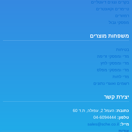
בקרים וצגים דיגטליים
טיימרים וקאונטרים
רמזורים
מפסקי גבול
משפחות מוצרים
בטיחות
מדי ומפסקי זרימה
מדי ומפסקי לחץ
מדי ומפסקי מפלס
מדי לחות
רשמים ואוגרי נתונים
יצירת קשר
כתובת:
העמל 2, עפולה, ת.ד 60
טלפון:
04-6094444
מייל:
sales@sche.co.il
אודות