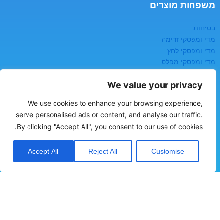
משפחות מוצרים
בטיחות
מדי ומפסקי זרימה
מדי ומפסקי לחץ
מדי ומפסקי מפלס
מדי לחות
We value your privacy
רשמים ואוגרי נתונים
We use cookies to enhance your browsing experience,
יצירת קשר
serve personalised ads or content, and analyse our traffic.
By clicking "Accept All", you consent to our use of cookies.
כתובת:
העמל 2, עפולה, ת.ד 60
טלפון:
04-6094444
Accept All
Reject All
Customise
מייל:
sales@sche.co.il
אודות
*שם מלא