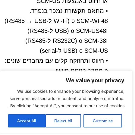
או חיווט באמצעות SCM-US
• מתאם תקשורת נמכר בנפרד:
o SCM-WF48 (Wi-Fi ל-RS485 → USB)
o SCM-US48I (USB ל-RS485)
o SCM-38I (RS232C ל-RS485)
o SCM-US (USB ל-serial)
• חיווט ותחזוקה קלים עם מחברים שונים:
o מחבר כניסת חיישן
We value your privacy
o מחבר יציאת בקרה
o מחבר אספקת חשמל/תקשורת
We use cookies to enhance your browsing experience,
serve personalised ads or content, and analyse our traffic.
• תקשורת RS485
By clicking "Accept All", you consent to our use of cookies.
o פרוטוקול: Modbus RTU או ASCII
o מהירות תקשורת: עד 115,200bps
Accept All
Reject All
Customise
• חיבור מסוג Push-in ללא ברגים לחיבור