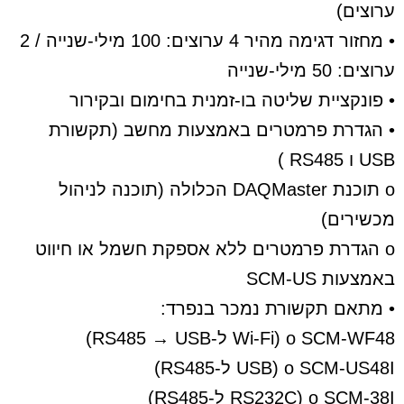
ערוצים)
• מחזור דגימה מהיר 4 ערוצים: 100 מילי-שנייה / 2
ערוצים: 50 מילי-שנייה
• פונקציית שליטה בו-זמנית בחימום ובקירור
• הגדרת פרמטרים באמצעות מחשב (תקשורת
USB ו RS485 )
o תוכנת DAQMaster הכלולה (תוכנה לניהול
מכשירים)
o הגדרת פרמטרים ללא אספקת חשמל או חיווט
באמצעות SCM-US
• מתאם תקשורת נמכר בנפרד:
o SCM-WF48 (Wi-Fi ל-RS485 → USB)
o SCM-US48I (USB ל-RS485)
o SCM-38I (RS232C ל-RS485)