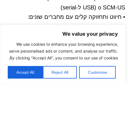
o SCM-US (USB ל-serial)
• חיווט ותחזוקה קלים עם מחברים שונים:
o מחבר כניסת חיישן
We value your privacy
o מחבר יציאת בקרה
We use cookies to enhance your browsing experience,
o מחבר אספקת חשמל/תקשורת
serve personalised ads or content, and analyse our traffic.
• תקשורת RS485
By clicking "Accept All", you consent to our use of cookies.
o פרוטוקול: Modbus RTU או ASCII
Accept All
Reject All
Customise
o מהירות תקשורת: עד 115,200bps
• חיבור מסוג Push-in ללא ברגים לחיבור פשוט וקל
• ערוצי כניסה מבודדים עמידות דיאלקטרית:
1000VAC
• פונקציית אזעקת ניתוק גוף חימום כניסת CT
• החיישן הנדרש (CT) נמכר בנפרד: