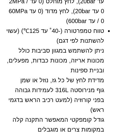
עד 20bar), לחץ מוחלט (0 עד 2MPa /
0 עד 20bar), לחץ מדוד (0 עד 60MPa
/ 0 עד 600bar)
טווח טמפרטורה (-40˚ עד 125℃) (עשוי
להשתנות לפי דגם)
ניתן להשתמש במגוון סביבות כולל
מכונות אריזה, מכונות כבדות, מפעלים,
ובניית ספינות
מדידת לחץ של כל גז, נוזל או שמן
גוף מנירוסטה 316L לעמידות גבוהה
בפני קורוזיה (למעט רכיב הראש בדגמי
ראש)
גודל קומפקטי המאפשר התקנה קלה
במקומות צרים או מוגבלים